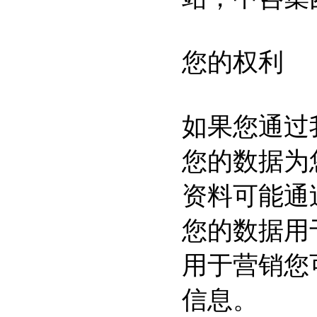
您的权利
如果您通过
您的数据为
资料可能通
您的数据用
用于营销您
信息。