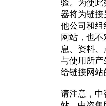
验。为使此
器将为链接
他公司和组
网站，也不
息、资料、
与使用所产
给链接网站
请注意，中
站，中咨集