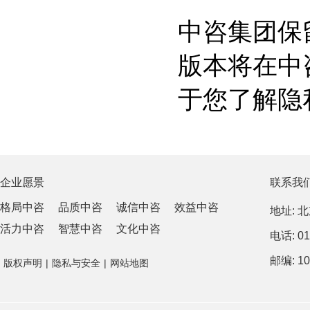
中咨集团保
版本将在中
于您了解隐
企业愿景
联系我
格局中咨
品质中咨
诚信中咨
效益中咨
地址: 
活力中咨
智慧中咨
文化中咨
电话: 01
邮编: 10
版权声明
|
隐私与安全
|
网站地图