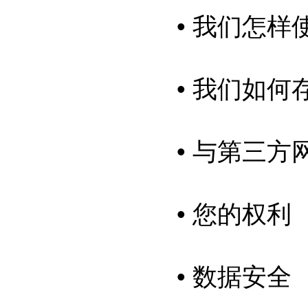
• 我们怎
• 我们如
• 与第三方
• 您的权利
• 数据安全