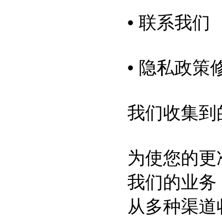
• 联系我们
• 隐私政策
我们收集到
为使您的更
我们的业务
从多种渠道